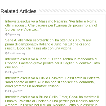
Related Articles
Intervista esclusiva a Massimo Paganin: “Per Inter e Roma
ottimi acquisti. Che bagarre per l’Europa del prossimo anno!
Su Samp e Vicenza…”
5 giorni ago
Serie A, allenatori esordienti: chi ha ottenuto i 3 punti alla
prima di campionato? Italiano e Jurić nei 18 che ci sono
riusciti. Ecco chi ha iniziato con una vittoria
2 settimane ago
Intervista esclusiva a Jeda: "Il Lecce sentirà la mancanza di
Corvino. Gaetano grave perdita per il Cagliari. Vicenza? Entro
due anni…"
7 Luglio 2026
Intervista esclusiva a Fulvio Collovati: "Fossi stato in Palestra,
sarei andato all'Inter. Al Milan non si capisce chi comanda,
avrei preferito un allenatore italiano"
2 Luglio 2026
Intervista esclusiva a Bruno Cirillo: "Inter, Chivu ha meritato il
rinnovo. Palestra al Chelsea è una perdita per il calcio italiano.
Amorim un rischio per il Milan. Reggina, Lotito può essere la