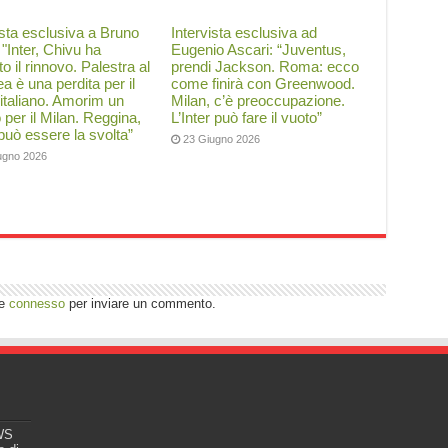
ista esclusiva a Bruno
Intervista esclusiva ad
: "Inter, Chivu ha
Eugenio Ascari: “Juventus,
to il rinnovo. Palestra al
prendi Jackson. Roma: ecco
a è una perdita per il
come finirà con Greenwood.
 italiano. Amorim un
Milan, c’è preoccupazione.
o per il Milan. Reggina,
L’Inter può fare il vuoto”
 può essere la svolta”
23 Giugno 2026
ugno 2026
re
connesso
per inviare un commento.
EWS