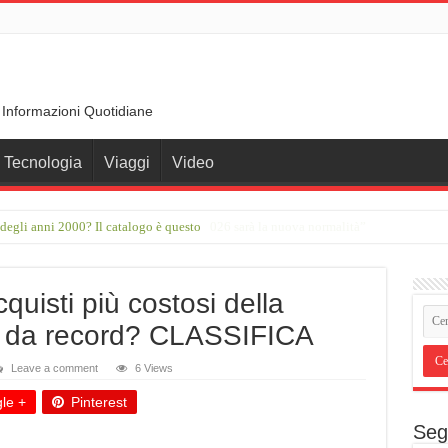
 Informazioni Quotidiane
Tecnologia
Viaggi
Video
er degli anni 2000? Il catalogo è questo
to ondate di calore e sole. Il caldo del 2026 sarà la nuova normalità”
quisti più costosi della
à da record? CLASSIFICA
Leave a comment
6 Views
le +
Pinterest
Seg