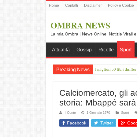
Home
Contatti
Disclaimer
Policy e Cookie
OMBRA NEWS
La mia Ombra | News Online, Notizie Virali e
Attualità
Gossip
Ricette
Sport
Breaking News
I migliori 50 libri thrill
Giulio Betti: “A Ferragos
Calciomercato, gli ac
storia: Mbappé sar
Il Conte
1 Gennaio 1970
Sport
Facebook
Twitter
Goog