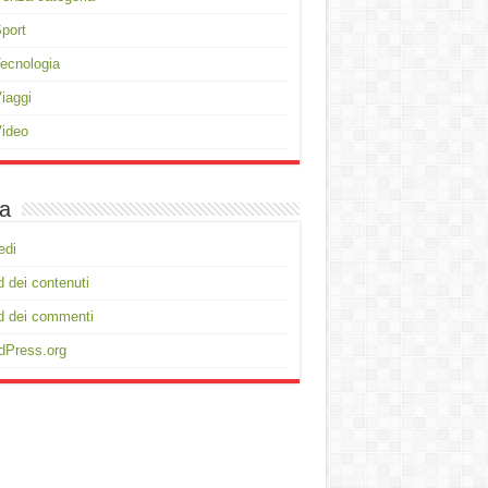
port
ecnologia
iaggi
ideo
a
edi
 dei contenuti
d dei commenti
dPress.org