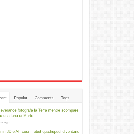
cent
Popular
Comments
Tags
everance fotografa la Terra mentre scompare
ro una luna di Marte
ore ago
i in 3D e AI: così i robot quadrupedi diventano