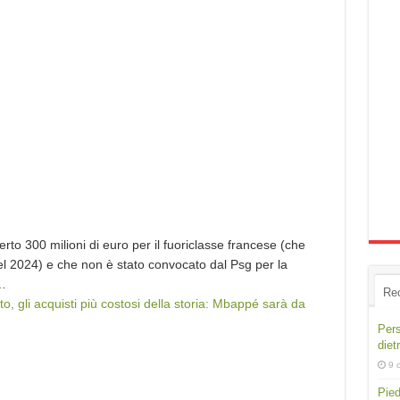
erto 300 milioni di euro per il fuoriclasse francese (che
el 2024) e che non è stato convocato dal Psg per la
…
Re
o, gli acquisti più costosi della storia: Mbappé sarà da
Pers
diet
9 
Pied