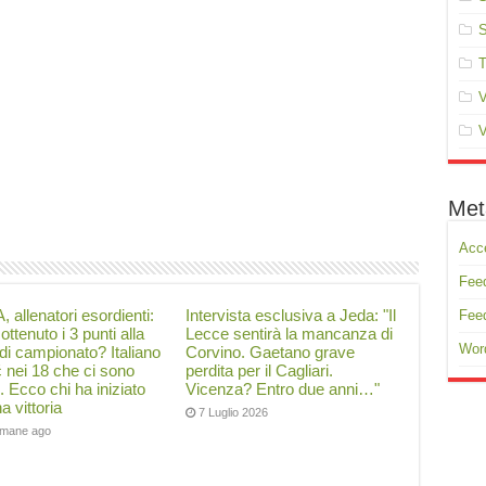
S
T
V
V
Met
Acc
Feed
, allenatori esordienti:
Intervista esclusiva a Jeda: "Il
Fee
ottenuto i 3 punti alla
Lecce sentirà la mancanza di
Wor
di campionato? Italiano
Corvino. Gaetano grave
ć nei 18 che ci sono
perdita per il Cagliari.
i. Ecco chi ha iniziato
Vicenza? Entro due anni…"
a vittoria
7 Luglio 2026
timane ago