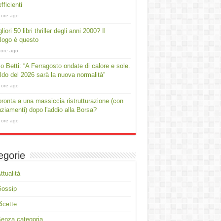
fficienti
 ore ago
liori 50 libri thriller degli anni 2000? Il
logo è questo
 ore ago
io Betti: “A Ferragosto ondate di calore e sole.
aldo del 2026 sarà la nuova normalità”
 ore ago
ronta a una massiccia ristrutturazione (con
nziamenti) dopo l'addio alla Borsa?
 ore ago
egorie
ttualità
Gossip
icette
enza categoria