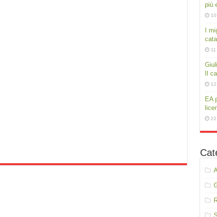
più e
10
I mig
cata
11
Giul
Il c
12
EA p
lice
22
Cat
A
R
S