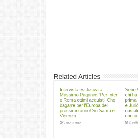
Related Articles
Intervista esclusiva a
Serie A
Massimo Paganin: “Per Inter
chi ha 
e Roma ottimi acquisti. Che
prima 
bagarre per l’Europa del
e Juri
prossimo anno! Su Samp e
riuscit
Vicenza…”
con un
3 giorni ago
2 set