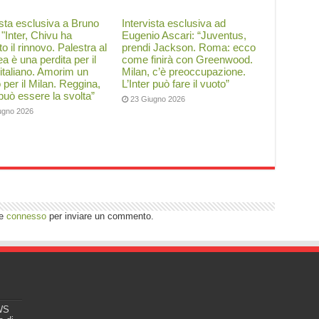
ista esclusiva a Bruno
Intervista esclusiva ad
: "Inter, Chivu ha
Eugenio Ascari: “Juventus,
to il rinnovo. Palestra al
prendi Jackson. Roma: ecco
a è una perdita per il
come finirà con Greenwood.
 italiano. Amorim un
Milan, c’è preoccupazione.
o per il Milan. Reggina,
L’Inter può fare il vuoto”
 può essere la svolta”
23 Giugno 2026
ugno 2026
re
connesso
per inviare un commento.
EWS