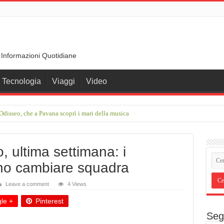
 Informazioni Quotidiane
Tecnologia
Viaggi
Video
disseo, che a Pavana scoprì i mari della musica
rimo incontro con Francesco Guccini in una stalla. Ci chiamava Coniglietti”
, ultima settimana: i
ono cambiare squadra
Leave a comment
4 Views
le +
Pinterest
Seg