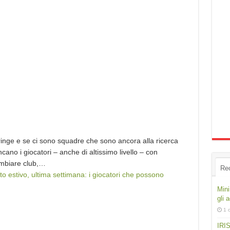
ringe e se ci sono squadre che sono ancora alla ricerca
cano i giocatori – anche di altissimo livello – con
cambiare club,…
Re
o estivo, ultima settimana: i giocatori che possono
Mini
gli 
1 
IRIS