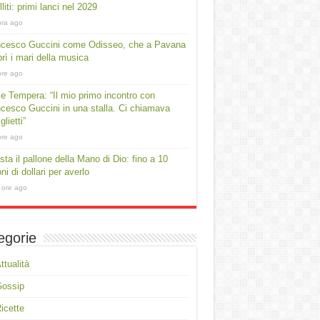
lliti: primi lanci nel 2029
ora ago
ncesco Guccini come Odisseo, che a Pavana
rì i mari della musica
ore ago
e Tempera: “Il mio primo incontro con
cesco Guccini in una stalla. Ci chiamava
lietti”
ore ago
asta il pallone della Mano di Dio: fino a 10
oni di dollari per averlo
 ore ago
egorie
ttualità
Gossip
icette