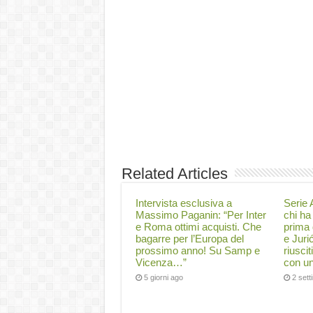
Related Articles
Intervista esclusiva a
Serie A
Massimo Paganin: “Per Inter
chi ha 
e Roma ottimi acquisti. Che
prima 
bagarre per l’Europa del
e Juri
prossimo anno! Su Samp e
riuscit
Vicenza…”
con un
5 giorni ago
2 set