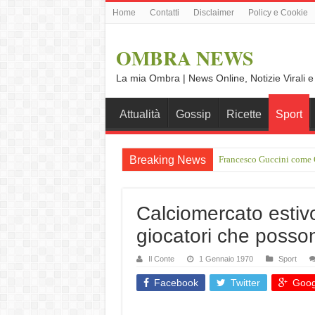
Home
Contatti
Disclaimer
Policy e Cookie
OMBRA NEWS
La mia Ombra | News Online, Notizie Virali e
Attualità
Gossip
Ricette
Sport
Breaking News
Francesco Guccini come O
Vince Tempera: “Il mio p
Calciomercato estivo
giocatori che poss
Il Conte
1 Gennaio 1970
Sport
Facebook
Twitter
Goog