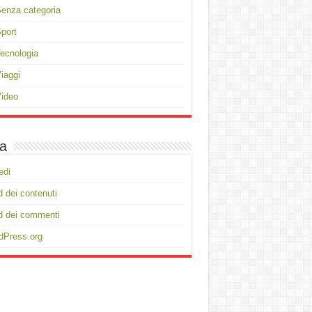
enza categoria
port
ecnologia
iaggi
ideo
a
edi
 dei contenuti
d dei commenti
dPress.org