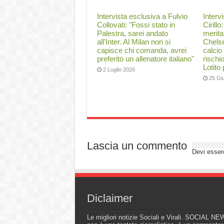
Intervista esclusiva a Fulvio
Interv
Collovati: "Fossi stato in
Cirillo
Palestra, sarei andato
merita
all'Inter. Al Milan non si
Chelse
capisce chi comanda, avrei
calcio
preferito un allenatore italiano"
rischi
Lotito
2 Luglio 2026
25 Gi
Lascia un commento
Devi esse
Diclaimer
Le migliori notizie Sociali e Virali. SOCIAL N