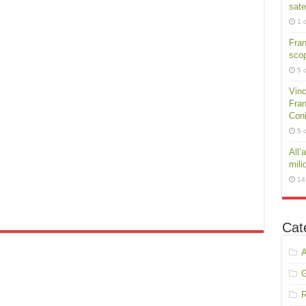
sate
1 
Fra
scop
5 
Vinc
Fran
Conig
5 
All’
mili
14
Cat
A
R