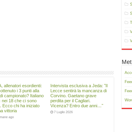
S
S
T
V
V
Met
Acc
Feed
, allenatori esordienti:
Intervista esclusiva a Jeda: "Il
ottenuto i 3 punti alla
Lecce sentirà la mancanza di
Fee
di campionato? Italiano
Corvino. Gaetano grave
Wor
ć nei 18 che ci sono
perdita per il Cagliari.
i. Ecco chi ha iniziato
Vicenza? Entro due anni…"
a vittoria
7 Luglio 2026
timane ago