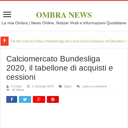
OMBRA NEWS
La mia Ombra | News Online, Notizie Virali e Informazioni Quotidiane
On the road da Ulma a Norimberga nel cuore della Germania, tra Danubio e 
Calciomercato Bundesliga
2020, il tabellone di acquisti e
cessioni
Il Conte
1 Gennaio 1970
Sport
Leave a comment
10 Views