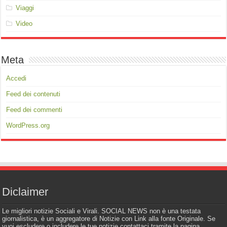
Viaggi
Video
Meta
Accedi
Feed dei contenuti
Feed dei commenti
WordPress.org
Diclaimer
Le migliori notizie Sociali e Virali. SOCIAL NEWS non è una testata
giornalistica, è un aggregatore di Notizie con Link alla fonte Originale. Se
vuoi escludere o includere le tue notizie contattaci tramite la pagina