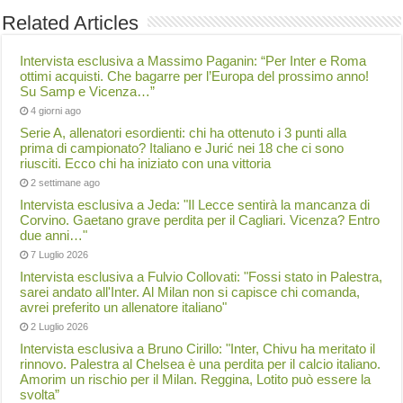
Related Articles
Intervista esclusiva a Massimo Paganin: “Per Inter e Roma
ottimi acquisti. Che bagarre per l’Europa del prossimo anno!
Su Samp e Vicenza…”
4 giorni ago
Serie A, allenatori esordienti: chi ha ottenuto i 3 punti alla
prima di campionato? Italiano e Jurić nei 18 che ci sono
riusciti. Ecco chi ha iniziato con una vittoria
2 settimane ago
Intervista esclusiva a Jeda: "Il Lecce sentirà la mancanza di
Corvino. Gaetano grave perdita per il Cagliari. Vicenza? Entro
due anni…"
7 Luglio 2026
Intervista esclusiva a Fulvio Collovati: "Fossi stato in Palestra,
sarei andato all'Inter. Al Milan non si capisce chi comanda,
avrei preferito un allenatore italiano"
2 Luglio 2026
Intervista esclusiva a Bruno Cirillo: "Inter, Chivu ha meritato il
rinnovo. Palestra al Chelsea è una perdita per il calcio italiano.
Amorim un rischio per il Milan. Reggina, Lotito può essere la
svolta”