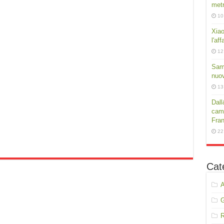
met
10
Xiao
l'af
12
Sams
nuov
13
Dall
camp
Fra
22
Cat
A
R