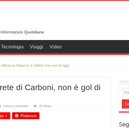
 Informazioni Quotidiane
Tecnologia
Viaggi
Video
fferta su Amazon, è l'affare low cost di oggi
ltra e S12+ vicini: nuovi render confermano il design
rete di Carboni, non è gol di
Leave a comment
18 Views
le +
Pinterest
Seg