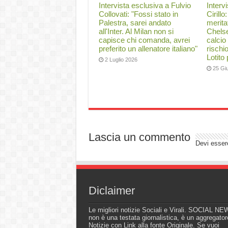
Intervista esclusiva a Fulvio
Interv
Collovati: "Fossi stato in
Cirillo
Palestra, sarei andato
merita
all'Inter. Al Milan non si
Chelse
capisce chi comanda, avrei
calcio
preferito un allenatore italiano"
rischi
Lotito
2 Luglio 2026
25 Gi
Lascia un commento
Devi esse
Diclaimer
Le migliori notizie Sociali e Virali. SOCIAL N
non è una testata giornalistica, è un aggregator
Notizie con Link alla fonte Originale. Se vuoi