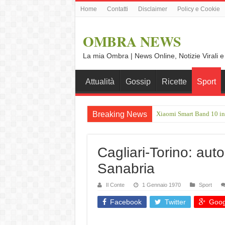
Home
Contatti
Disclaimer
Policy e Cookie
OMBRA NEWS
La mia Ombra | News Online, Notizie Virali e
Attualità
Gossip
Ricette
Sport
Breaking News
Xiaomi Smart Band 10 in o
Samsung Galaxy Tab S12 U
Cagliari-Torino: auto
Sanabria
Il Conte
1 Gennaio 1970
Sport
Facebook
Twitter
Goog