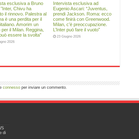
ista esclusiva a Bruno
Intervista esclusiva ad
: "Inter, Chivu ha
Eugenio Ascari: “Juventus,
to il rinnovo. Palestra al
prendi Jackson. Roma: ecco
a è una perdita per il
come finirà con Greenwood.
 italiano. Amorim un
Milan, c’è preoccupazione.
o per il Milan. Reggina,
L’Inter può fare il vuoto”
 può essere la svolta”
23 Giugno 2026
ugno 2026
re
connesso
per inviare un commento.
EWS
e di