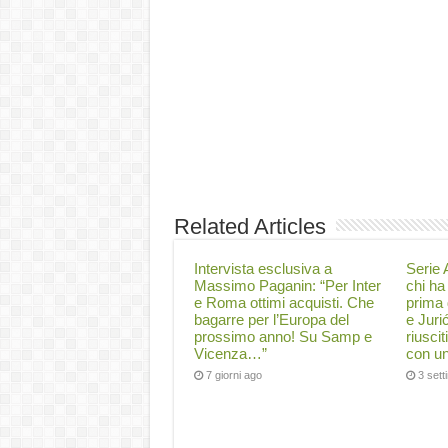
Related Articles
Intervista esclusiva a
Serie A
Massimo Paganin: “Per Inter
chi ha 
e Roma ottimi acquisti. Che
prima 
bagarre per l’Europa del
e Juri
prossimo anno! Su Samp e
riuscit
Vicenza…”
con un
7 giorni ago
3 set