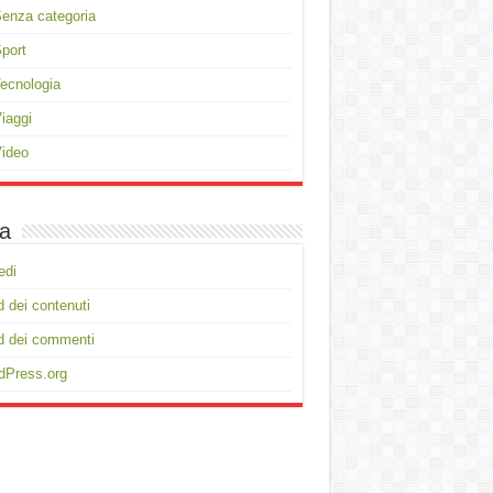
enza categoria
port
ecnologia
iaggi
ideo
a
edi
 dei contenuti
d dei commenti
dPress.org