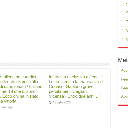
S
S
T
V
V
Met
Acc
, allenatori esordienti:
Intervista esclusiva a Jeda: "Il
Feed
ottenuto i 3 punti alla
Lecce sentirà la mancanza di
di campionato? Italiano
Corvino. Gaetano grave
Fee
ć nei 18 che ci sono
perdita per il Cagliari.
i. Ecco chi ha iniziato
Vicenza? Entro due anni…"
Wor
a vittoria
7 Luglio 2026
timane ago