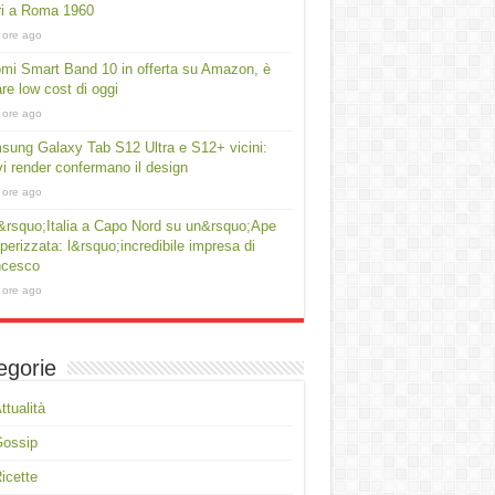
ri a Roma 1960
 ore ago
mi Smart Band 10 in offerta su Amazon, è
fare low cost di oggi
 ore ago
ung Galaxy Tab S12 Ultra e S12+ vicini:
i render confermano il design
 ore ago
&rsquo;Italia a Capo Nord su un&rsquo;Ape
erizzata: l&rsquo;incredibile impresa di
ncesco
 ore ago
egorie
ttualità
Gossip
icette