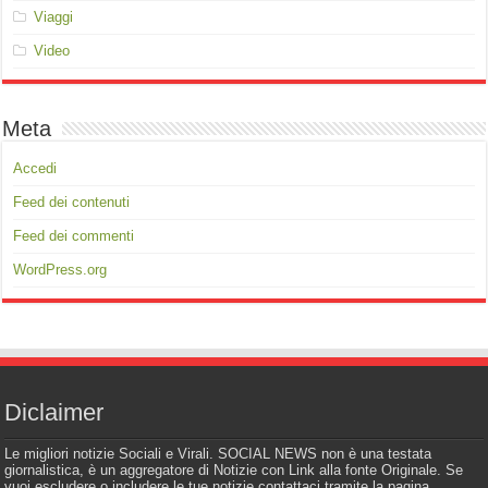
Viaggi
Video
Meta
Accedi
Feed dei contenuti
Feed dei commenti
WordPress.org
Diclaimer
Le migliori notizie Sociali e Virali. SOCIAL NEWS non è una testata
giornalistica, è un aggregatore di Notizie con Link alla fonte Originale. Se
vuoi escludere o includere le tue notizie contattaci tramite la pagina