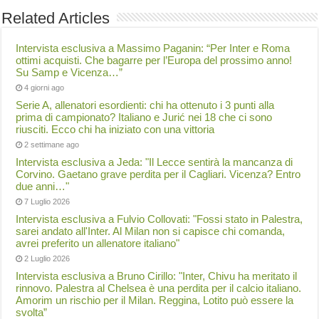
Related Articles
Intervista esclusiva a Massimo Paganin: “Per Inter e Roma
ottimi acquisti. Che bagarre per l’Europa del prossimo anno!
Su Samp e Vicenza…”
4 giorni ago
Serie A, allenatori esordienti: chi ha ottenuto i 3 punti alla
prima di campionato? Italiano e Jurić nei 18 che ci sono
riusciti. Ecco chi ha iniziato con una vittoria
2 settimane ago
Intervista esclusiva a Jeda: "Il Lecce sentirà la mancanza di
Corvino. Gaetano grave perdita per il Cagliari. Vicenza? Entro
due anni…"
7 Luglio 2026
Intervista esclusiva a Fulvio Collovati: "Fossi stato in Palestra,
sarei andato all'Inter. Al Milan non si capisce chi comanda,
avrei preferito un allenatore italiano"
2 Luglio 2026
Intervista esclusiva a Bruno Cirillo: "Inter, Chivu ha meritato il
rinnovo. Palestra al Chelsea è una perdita per il calcio italiano.
Amorim un rischio per il Milan. Reggina, Lotito può essere la
svolta”