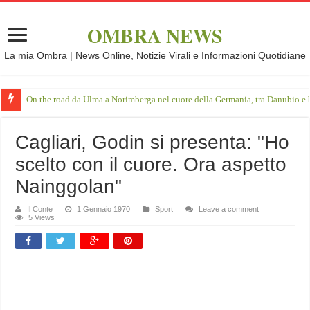
OMBRA NEWS
La mia Ombra | News Online, Notizie Virali e Informazioni Quotidiane
On the road da Ulma a Norimberga nel cuore della Germania, tra Danubio e 
Cagliari, Godin si presenta: "Ho
scelto con il cuore. Ora aspetto
Nainggolan"
Il Conte
1 Gennaio 1970
Sport
Leave a comment
5 Views