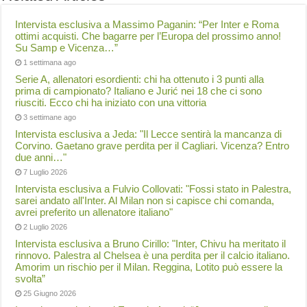
Intervista esclusiva a Massimo Paganin: “Per Inter e Roma
ottimi acquisti. Che bagarre per l’Europa del prossimo anno!
Su Samp e Vicenza…”
1 settimana ago
Serie A, allenatori esordienti: chi ha ottenuto i 3 punti alla
prima di campionato? Italiano e Jurić nei 18 che ci sono
riusciti. Ecco chi ha iniziato con una vittoria
3 settimane ago
Intervista esclusiva a Jeda: "Il Lecce sentirà la mancanza di
Corvino. Gaetano grave perdita per il Cagliari. Vicenza? Entro
due anni…"
7 Luglio 2026
Intervista esclusiva a Fulvio Collovati: "Fossi stato in Palestra,
sarei andato all'Inter. Al Milan non si capisce chi comanda,
avrei preferito un allenatore italiano"
2 Luglio 2026
Intervista esclusiva a Bruno Cirillo: "Inter, Chivu ha meritato il
rinnovo. Palestra al Chelsea è una perdita per il calcio italiano.
Amorim un rischio per il Milan. Reggina, Lotito può essere la
svolta”
25 Giugno 2026