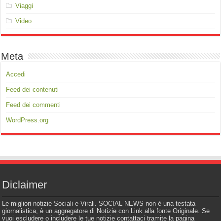
Viaggi
Video
Meta
Accedi
Feed dei contenuti
Feed dei commenti
WordPress.org
Diclaimer
Le migliori notizie Sociali e Virali. SOCIAL NEWS non è una testata
giornalistica, è un aggregatore di Notizie con Link alla fonte Originale. Se
vuoi escludere o includere le tue notizie contattaci tramite la pagina