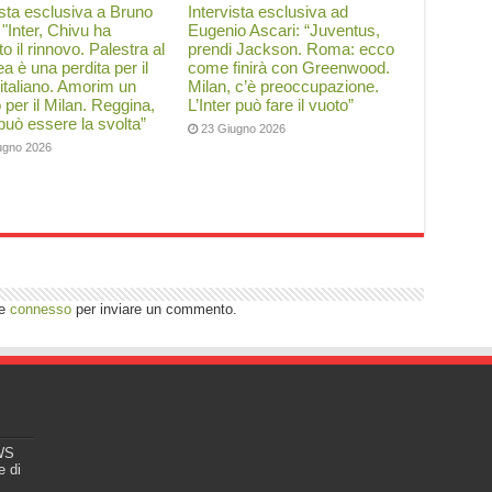
ista esclusiva a Bruno
Intervista esclusiva ad
: "Inter, Chivu ha
Eugenio Ascari: “Juventus,
to il rinnovo. Palestra al
prendi Jackson. Roma: ecco
a è una perdita per il
come finirà con Greenwood.
 italiano. Amorim un
Milan, c’è preoccupazione.
o per il Milan. Reggina,
L’Inter può fare il vuoto”
 può essere la svolta”
23 Giugno 2026
ugno 2026
re
connesso
per inviare un commento.
EWS
e di