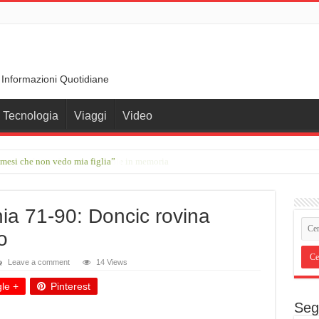
 Informazioni Quotidiane
Tecnologia
Viaggi
Video
 mesi che non vedo mia figlia”
ante che ha trasformato le parole in memoria
nia 71-90: Doncic rovina
o
Leave a comment
14 Views
le +
Pinterest
Seg