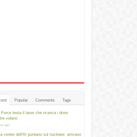
cent
Popular
Comments
Tags
r Force testa il laser che ricarica i droni
re volano
ore ago
ta center dell'AI puntano sul nucleare: arrivano