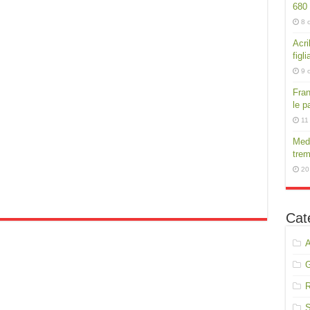
680
8 
Acri
figli
9 
Fran
le p
11
Medi
trem
20
Cat
A
R
S