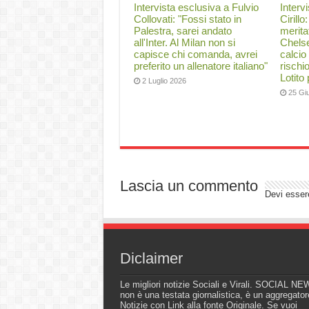
Intervista esclusiva a Fulvio
Interv
Collovati: "Fossi stato in
Cirillo
Palestra, sarei andato
merita
all'Inter. Al Milan non si
Chelse
capisce chi comanda, avrei
calcio
preferito un allenatore italiano"
rischi
Lotito
2 Luglio 2026
25 Gi
Lascia un commento
Devi esse
Diclaimer
Le migliori notizie Sociali e Virali. SOCIAL N
non è una testata giornalistica, è un aggregator
Notizie con Link alla fonte Originale. Se vuoi