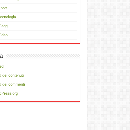
port
ecnologia
iaggi
ideo
a
edi
 dei contenuti
d dei commenti
dPress.org