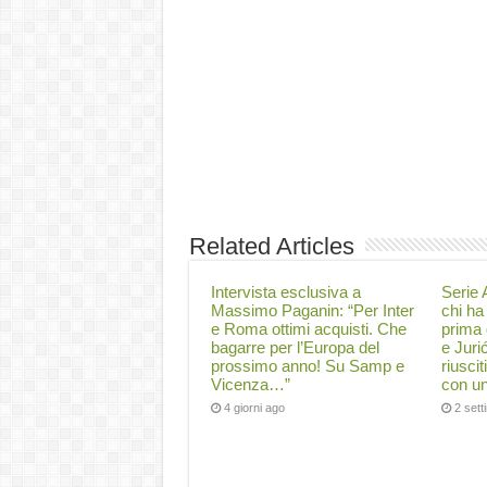
Related Articles
Intervista esclusiva a
Serie A
Massimo Paganin: “Per Inter
chi ha 
e Roma ottimi acquisti. Che
prima 
bagarre per l’Europa del
e Juri
prossimo anno! Su Samp e
riuscit
Vicenza…”
con un
4 giorni ago
2 set