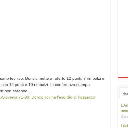
sario tecnico. Doncic mette a referto 12 punti, 7 rimbalzi e
ani con 12 punti e 10 rimbalzi. In conferenza stampa
kett non saranno…
Re
ia-Slovenia 71-90: Doncic rovina l’esordio di Pozzecco
L'Ai
ment
8 
I da