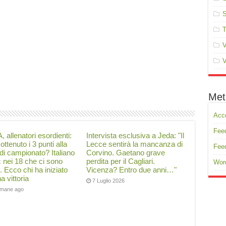
S
T
V
V
Met
Acc
Feed
, allenatori esordienti:
Intervista esclusiva a Jeda: "Il
ottenuto i 3 punti alla
Lecce sentirà la mancanza di
Fee
di campionato? Italiano
Corvino. Gaetano grave
ć nei 18 che ci sono
perdita per il Cagliari.
Wor
i. Ecco chi ha iniziato
Vicenza? Entro due anni…"
a vittoria
7 Luglio 2026
timane ago