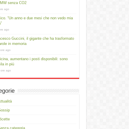
 MW senza CO2
ore ago
lico. “Un anno e due mesi che non vedo mia
a”
ore ago
cesco Guccini, il gigante che ha trasformato
arole in memoria
 ore ago
cina, aumentano i posti disponibili: sono
ila in più
 ore ago
egorie
ttualità
Gossip
icette
enza categoria