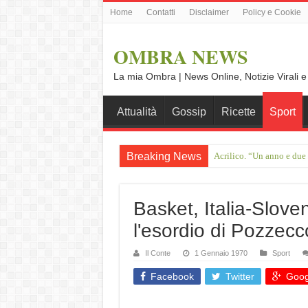
Home
Contatti
Disclaimer
Policy e Cookie
OMBRA NEWS
La mia Ombra | News Online, Notizie Virali e
Attualità
Gossip
Ricette
Sport
Breaking News
Acrilico. “Un anno e due
Francesco Guccini, il gig
Basket, Italia-Slove
l'esordio di Pozzecc
Il Conte
1 Gennaio 1970
Sport
Facebook
Twitter
Goog