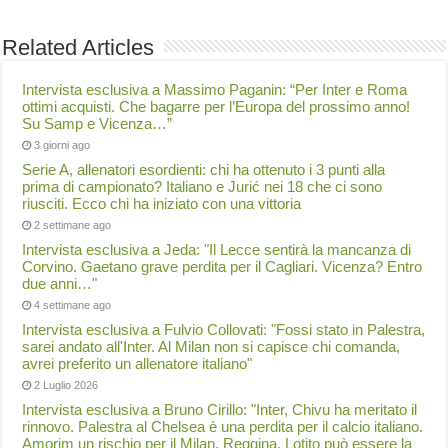
Related Articles
Intervista esclusiva a Massimo Paganin: “Per Inter e Roma
ottimi acquisti. Che bagarre per l’Europa del prossimo anno!
Su Samp e Vicenza…”
3 giorni ago
Serie A, allenatori esordienti: chi ha ottenuto i 3 punti alla
prima di campionato? Italiano e Jurić nei 18 che ci sono
riusciti. Ecco chi ha iniziato con una vittoria
2 settimane ago
Intervista esclusiva a Jeda: "Il Lecce sentirà la mancanza di
Corvino. Gaetano grave perdita per il Cagliari. Vicenza? Entro
due anni…"
4 settimane ago
Intervista esclusiva a Fulvio Collovati: "Fossi stato in Palestra,
sarei andato all'Inter. Al Milan non si capisce chi comanda,
avrei preferito un allenatore italiano"
2 Luglio 2026
Intervista esclusiva a Bruno Cirillo: "Inter, Chivu ha meritato il
rinnovo. Palestra al Chelsea è una perdita per il calcio italiano.
Amorim un rischio per il Milan. Reggina, Lotito può essere la