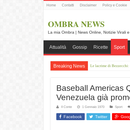
Home
Contatti
Disclaimer
Policy e Cookie
OMBRA NEWS
La mia Ombra | News Online, Notizie Virali e
Attualità
Gossip
Ricette
Sport
Breaking News
Le lacrime di Bezzecchi: 
Pixel Watch 5, Google sf
Baseball Americas Q
Venezuela già prom
Il Conte
1 Gennaio 1970
Sport
Facebook
Twitter
Goog