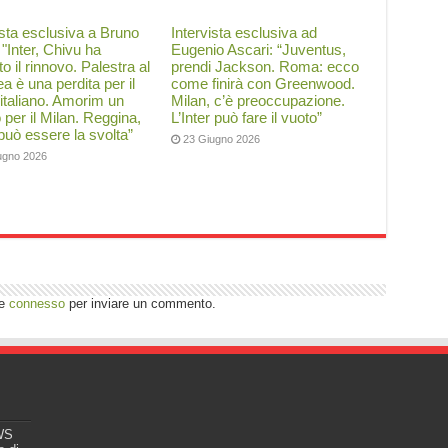
ista esclusiva a Bruno
Intervista esclusiva ad
: "Inter, Chivu ha
Eugenio Ascari: “Juventus,
to il rinnovo. Palestra al
prendi Jackson. Roma: ecco
a è una perdita per il
come finirà con Greenwood.
 italiano. Amorim un
Milan, c’è preoccupazione.
o per il Milan. Reggina,
L’Inter può fare il vuoto”
 può essere la svolta”
23 Giugno 2026
ugno 2026
re
connesso
per inviare un commento.
EWS