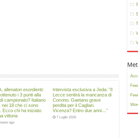
S
S
T
V
V
Met
Acc
Feed
, allenatori esordienti:
Intervista esclusiva a Jeda: "Il
ottenuto i 3 punti alla
Lecce sentirà la mancanza di
Fee
di campionato? Italiano
Corvino. Gaetano grave
Wor
ć nei 18 che ci sono
perdita per il Cagliari.
i. Ecco chi ha iniziato
Vicenza? Entro due anni…"
a vittoria
7 Luglio 2026
timane ago