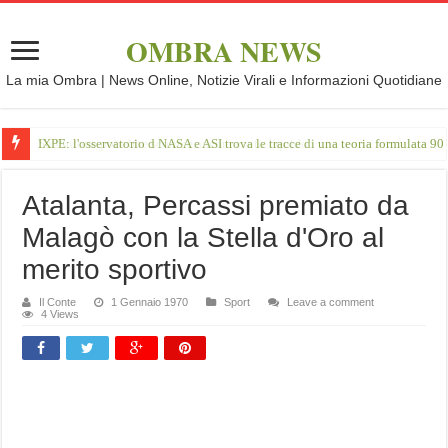
OMBRA NEWS
La mia Ombra | News Online, Notizie Virali e Informazioni Quotidiane
IXPE: l'osservatorio d NASA e ASI trova le tracce di una teoria formulata 90 
Atalanta, Percassi premiato da
Malagò con la Stella d'Oro al
merito sportivo
Il Conte
1 Gennaio 1970
Sport
Leave a comment
4 Views