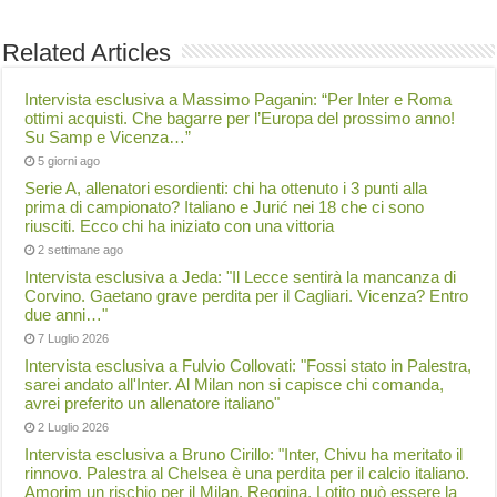
Related Articles
Intervista esclusiva a Massimo Paganin: “Per Inter e Roma
ottimi acquisti. Che bagarre per l’Europa del prossimo anno!
Su Samp e Vicenza…”
5 giorni ago
Serie A, allenatori esordienti: chi ha ottenuto i 3 punti alla
prima di campionato? Italiano e Jurić nei 18 che ci sono
riusciti. Ecco chi ha iniziato con una vittoria
2 settimane ago
Intervista esclusiva a Jeda: "Il Lecce sentirà la mancanza di
Corvino. Gaetano grave perdita per il Cagliari. Vicenza? Entro
due anni…"
7 Luglio 2026
Intervista esclusiva a Fulvio Collovati: "Fossi stato in Palestra,
sarei andato all'Inter. Al Milan non si capisce chi comanda,
avrei preferito un allenatore italiano"
2 Luglio 2026
Intervista esclusiva a Bruno Cirillo: "Inter, Chivu ha meritato il
rinnovo. Palestra al Chelsea è una perdita per il calcio italiano.
Amorim un rischio per il Milan. Reggina, Lotito può essere la