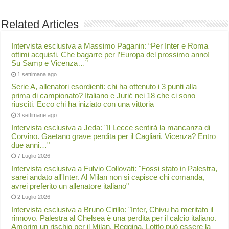
Related Articles
Intervista esclusiva a Massimo Paganin: “Per Inter e Roma
ottimi acquisti. Che bagarre per l’Europa del prossimo anno!
Su Samp e Vicenza…”
1 settimana ago
Serie A, allenatori esordienti: chi ha ottenuto i 3 punti alla
prima di campionato? Italiano e Jurić nei 18 che ci sono
riusciti. Ecco chi ha iniziato con una vittoria
3 settimane ago
Intervista esclusiva a Jeda: "Il Lecce sentirà la mancanza di
Corvino. Gaetano grave perdita per il Cagliari. Vicenza? Entro
due anni…"
7 Luglio 2026
Intervista esclusiva a Fulvio Collovati: "Fossi stato in Palestra,
sarei andato all'Inter. Al Milan non si capisce chi comanda,
avrei preferito un allenatore italiano"
2 Luglio 2026
Intervista esclusiva a Bruno Cirillo: "Inter, Chivu ha meritato il
rinnovo. Palestra al Chelsea è una perdita per il calcio italiano.
Amorim un rischio per il Milan. Reggina, Lotito può essere la