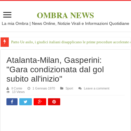
OMBRA NEWS
La mia Ombra | News Online, Notizie Virali e Informazioni Quotidiane
Patto Ue asilo, i giudici italiani disapplicano le prime procedure accelerate d
Atalanta-Milan, Gasperini:
"Gara condizionata dal gol
subito all'inizio"
Il Conte
1 Gennaio 1970
Sport
Leave a comment
13 Views