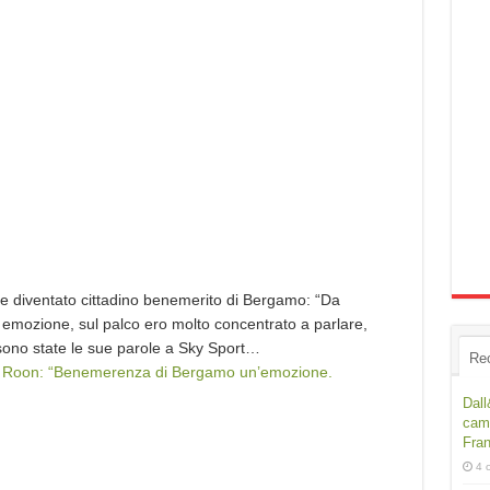
e diventato cittadino benemerito di Bergamo: “Da
a emozione, sul palco ero molto concentrato a parlare,
sono state le sue parole a Sky Sport…
Re
e Roon: “Benemerenza di Bergamo un’emozione.
Dall
camp
Fra
4 