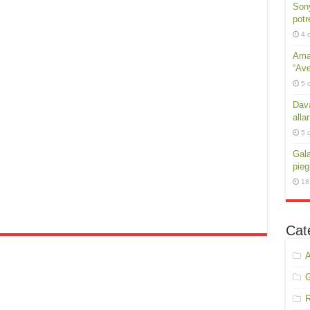
Sony
potr
4 
Amar
“Ave
5 
Dava
alla
5 
Gala
pie
18
Cat
A
R