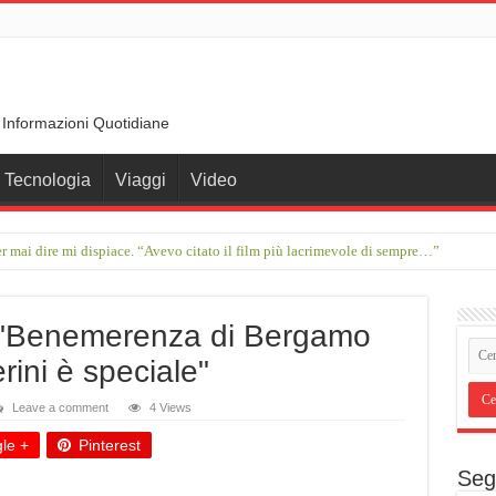
 Informazioni Quotidiane
Tecnologia
Viaggi
Video
r mai dire mi dispiace. “Avevo citato il film più lacrimevole di sempre…”
r. La Juve in ritardo, allarme Milan e Roma
 "Benemerenza di Bergamo
ini è speciale"
Leave a comment
4 Views
le +
Pinterest
Seg