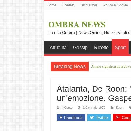
Home
Contatti
Disclaimer
Policy e Cookie
OMBRA NEWS
La mia Ombra | News Online, Notizie Virali e
Attualità
Gossip
Ricette
Sport
Breaking News
Amare significa non dove
Davanti a tutti c’è l’Inte
Atalanta, De Roon:
un'emozione. Gasper
Il Conte
1 Gennaio 1970
Sport
Facebook
Twitter
Goog