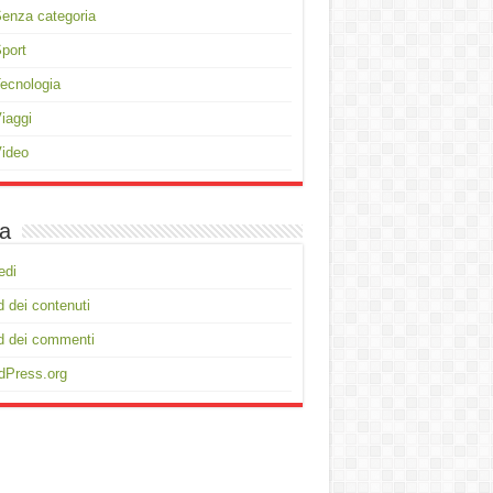
enza categoria
port
ecnologia
iaggi
ideo
a
edi
 dei contenuti
d dei commenti
dPress.org