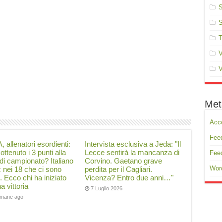
S
S
T
V
V
Met
Acc
Feed
, allenatori esordienti:
Intervista esclusiva a Jeda: "Il
ottenuto i 3 punti alla
Lecce sentirà la mancanza di
Fee
di campionato? Italiano
Corvino. Gaetano grave
Wor
ć nei 18 che ci sono
perdita per il Cagliari.
i. Ecco chi ha iniziato
Vicenza? Entro due anni…"
a vittoria
7 Luglio 2026
timane ago