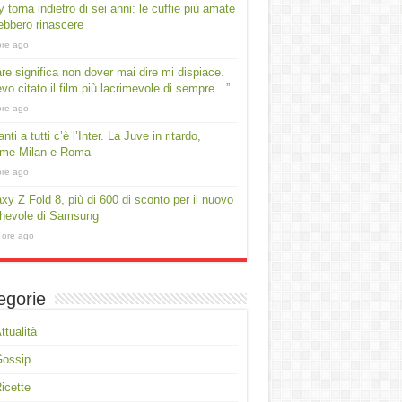
 torna indietro di sei anni: le cuffie più amate
ebbero rinascere
ore ago
e significa non dover mai dire mi dispiace.
vo citato il film più lacrimevole di sempre…”
ore ago
nti a tutti c’è l’Inter. La Juve in ritardo,
rme Milan e Roma
ore ago
xy Z Fold 8, più di 600 di sconto per il nuovo
ghevole di Samsung
 ore ago
egorie
ttualità
Gossip
icette