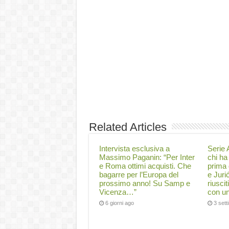
Related Articles
Intervista esclusiva a
Serie A
Massimo Paganin: “Per Inter
chi ha 
e Roma ottimi acquisti. Che
prima 
bagarre per l’Europa del
e Juri
prossimo anno! Su Samp e
riuscit
Vicenza…”
con un
6 giorni ago
3 set