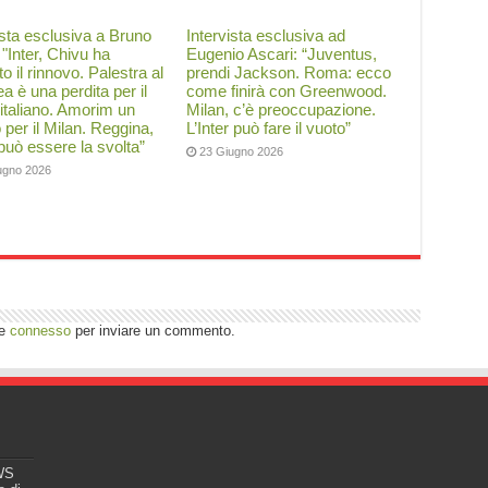
ista esclusiva a Bruno
Intervista esclusiva ad
: "Inter, Chivu ha
Eugenio Ascari: “Juventus,
to il rinnovo. Palestra al
prendi Jackson. Roma: ecco
a è una perdita per il
come finirà con Greenwood.
 italiano. Amorim un
Milan, c’è preoccupazione.
o per il Milan. Reggina,
L’Inter può fare il vuoto”
 può essere la svolta”
23 Giugno 2026
ugno 2026
re
connesso
per inviare un commento.
EWS