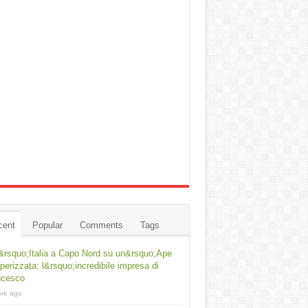
cent
Popular
Comments
Tags
&rsquo;Italia a Capo Nord su un&rsquo;Ape
erizzata: l&rsquo;incredibile impresa di
ncesco
ore ago