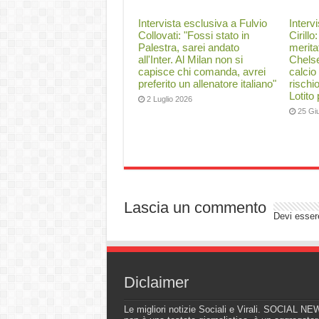
Intervista esclusiva a Fulvio
Interv
Collovati: "Fossi stato in
Cirillo
Palestra, sarei andato
merita
all'Inter. Al Milan non si
Chelse
capisce chi comanda, avrei
calcio
preferito un allenatore italiano"
rischi
Lotito
2 Luglio 2026
25 Gi
Lascia un commento
Devi esse
Diclaimer
Le migliori notizie Sociali e Virali. SOCIAL N