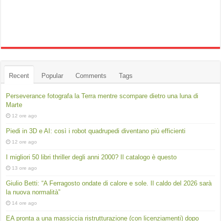
Recent
Popular
Comments
Tags
Perseverance fotografa la Terra mentre scompare dietro una luna di
Marte
12 ore ago
Piedi in 3D e AI: così i robot quadrupedi diventano più efficienti
12 ore ago
I migliori 50 libri thriller degli anni 2000? Il catalogo è questo
13 ore ago
Giulio Betti: “A Ferragosto ondate di calore e sole. Il caldo del 2026 sarà
la nuova normalità”
14 ore ago
EA pronta a una massiccia ristrutturazione (con licenziamenti) dopo