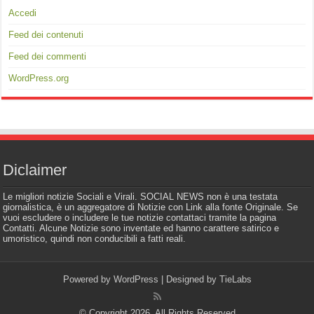
Accedi
Feed dei contenuti
Feed dei commenti
WordPress.org
Diclaimer
Le migliori notizie Sociali e Virali. SOCIAL NEWS non è una testata
giornalistica, è un aggregatore di Notizie con Link alla fonte Originale. Se
vuoi escludere o includere le tue notizie contattaci tramite la pagina
Contatti. Alcune Notizie sono inventate ed hanno carattere satirico e
umoristico, quindi non conducibili a fatti reali.
Powered by
WordPress
| Designed by
TieLabs
© Copyright 2026, All Rights Reserved