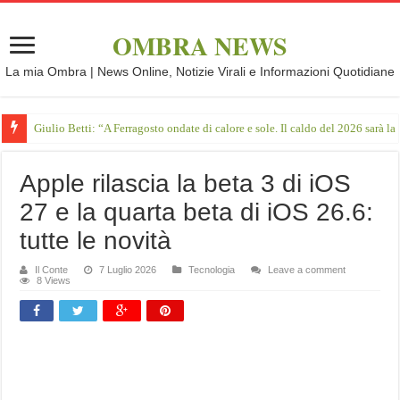
OMBRA NEWS
La mia Ombra | News Online, Notizie Virali e Informazioni Quotidiane
Giulio Betti: “A Ferragosto ondate di calore e sole. Il caldo del 2026 sarà l
Apple rilascia la beta 3 di iOS
27 e la quarta beta di iOS 26.6:
tutte le novità
Il Conte
7 Luglio 2026
Tecnologia
Leave a comment
8 Views