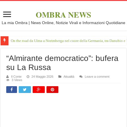
OMBRA NEWS
La mia Ombra | News Online, Notizie Virali e Informazioni Quotidiane
On the road da Ulma a Norimberga nel cuore della Germania, tra Danubio e 
“Almirante democratico”: bufera
su La Russa
Il Conte
24 Maggio 2026
Attualità
Leave a comment
3 Views