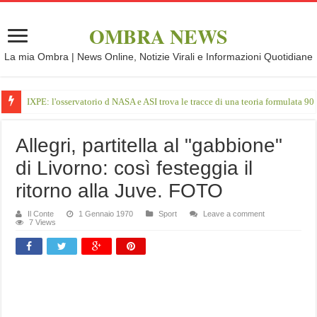
OMBRA NEWS
La mia Ombra | News Online, Notizie Virali e Informazioni Quotidiane
IXPE: l'osservatorio d NASA e ASI trova le tracce di una teoria formulata 90 
Allegri, partitella al "gabbione"
di Livorno: così festeggia il
ritorno alla Juve. FOTO
Il Conte
1 Gennaio 1970
Sport
Leave a comment
7 Views