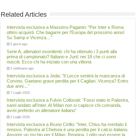
Related Articles
Intervista esclusiva a Massimo Paganin: “Per Inter e Roma
ottimi acquisti. Che bagarre per l’Europa del prossimo anno!
Su Samp e Vicenza…”
5 giorni ago
Serie A, allenatori esordienti: chi ha ottenuto i 3 punti alla
prima di campionato? Italiano e Jurić nei 18 che ci sono
riusciti. Ecco chi ha iniziato con una vittoria
2 settimane ago
Intervista esclusiva a Jeda: "Il Lecce sentirà la mancanza di
Corvino. Gaetano grave perdita per il Cagliari. Vicenza? Entro
due anni…"
7 Luglio 2026
Intervista esclusiva a Fulvio Collovati: "Fossi stato in Palestra,
sarei andato all'Inter. Al Milan non si capisce chi comanda,
avrei preferito un allenatore italiano"
2 Luglio 2026
Intervista esclusiva a Bruno Cirillo: "Inter, Chivu ha meritato il
rinnovo. Palestra al Chelsea è una perdita per il calcio italiano.
Amorim un rischio per il Milan. Reggina, Lotito può essere la