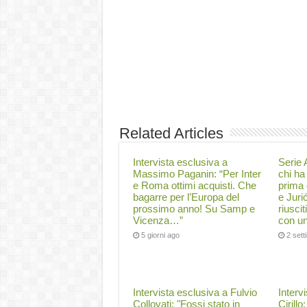
Related Articles
Intervista esclusiva a
Serie A
Massimo Paganin: “Per Inter
chi ha 
e Roma ottimi acquisti. Che
prima 
bagarre per l’Europa del
e Juri
prossimo anno! Su Samp e
riuscit
Vicenza…”
con un
5 giorni ago
2 set
Intervista esclusiva a Fulvio
Interv
Collovati: "Fossi stato in
Cirillo