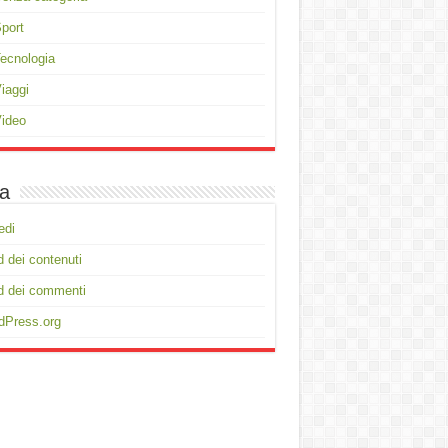
port
ecnologia
iaggi
ideo
a
edi
 dei contenuti
d dei commenti
dPress.org