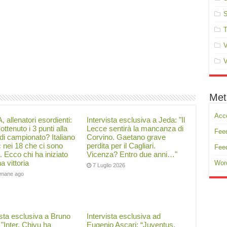
S
T
V
V
Met
Acc
, allenatori esordienti:
Intervista esclusiva a Jeda: "Il
ottenuto i 3 punti alla
Lecce sentirà la mancanza di
Feed
di campionato? Italiano
Corvino. Gaetano grave
ć nei 18 che ci sono
perdita per il Cagliari.
Fee
i. Ecco chi ha iniziato
Vicenza? Entro due anni…"
a vittoria
Wor
7 Luglio 2026
timane ago
ista esclusiva a Bruno
Intervista esclusiva ad
: "Inter, Chivu ha
Eugenio Ascari: “Juventus,