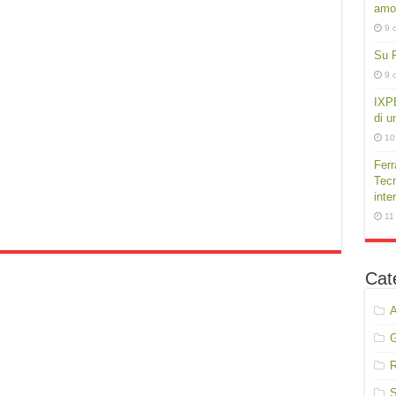
amor
9 
Su P
9 
IXPE
di u
10
Ferr
Tecn
inte
11
Cat
A
R
S