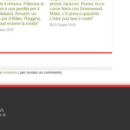
to il rinnovo. Palestra al
prendi Jackson. Roma: ecco
a è una perdita per il
come finirà con Greenwood.
 italiano. Amorim un
Milan, c’è preoccupazione.
o per il Milan. Reggina,
L’Inter può fare il vuoto”
 può essere la svolta”
23 Giugno 2026
ugno 2026
re
connesso
per inviare un commento.
EWS
e di