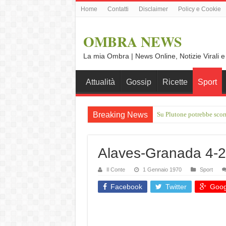
Home
Contatti
Disclaimer
Policy e Cookie
OMBRA NEWS
La mia Ombra | News Online, Notizie Virali e
Attualità
Gossip
Ricette
Sport
Breaking News
Su Plutone potrebbe scor
IXPE: l'osservatorio d NA
Alaves-Granada 4-2
Il Conte
1 Gennaio 1970
Sport
Facebook
Twitter
Goog