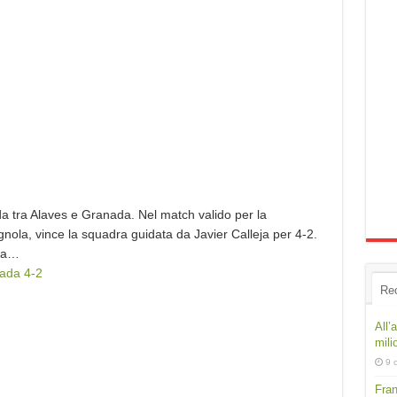
ida tra Alaves e Granada. Nel match valido per la
gnola, vince la squadra guidata da Javier Calleja per 4-2.
 la…
ada 4-2
Re
All’
mili
9 
Fran