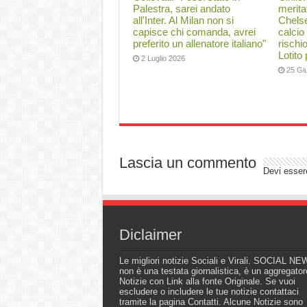
Palestra, sarei andato
merita
all'Inter. Al Milan non si
Chelse
capisce chi comanda, avrei
calcio
preferito un allenatore italiano"
rischi
Lotito
2 Luglio 2026
25 Gi
Lascia un commento
Devi esse
Diclaimer
Le migliori notizie Sociali e Virali. SOCIAL N
non è una testata giornalistica, è un aggregator
Notizie con Link alla fonte Originale. Se vuoi
escludere o includere le tue notizie contattaci
tramite la pagina Contatti. Alcune Notizie sono