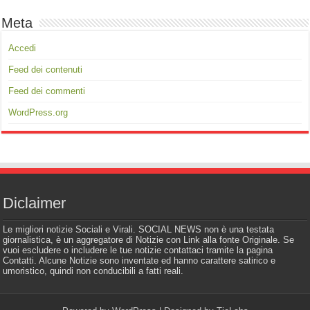
Meta
Accedi
Feed dei contenuti
Feed dei commenti
WordPress.org
Diclaimer
Le migliori notizie Sociali e Virali. SOCIAL NEWS non è una testata
giornalistica, è un aggregatore di Notizie con Link alla fonte Originale. Se
vuoi escludere o includere le tue notizie contattaci tramite la pagina
Contatti. Alcune Notizie sono inventate ed hanno carattere satirico e
umoristico, quindi non conducibili a fatti reali.