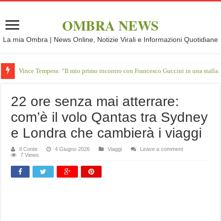
OMBRA NEWS
La mia Ombra | News Online, Notizie Virali e Informazioni Quotidiane
Vince Tempera: “Il mio primo incontro con Francesco Guccini in una stalla.
22 ore senza mai atterrare:
com’è il volo Qantas tra Sydney
e Londra che cambierà i viaggi
Il Conte
4 Giugno 2026
Viaggi
Leave a comment
7 Views