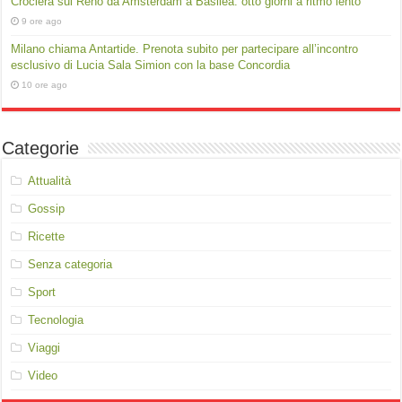
Crociera sul Reno da Amsterdam a Basilea: otto giorni a ritmo lento
9 ore ago
Milano chiama Antartide. Prenota subito per partecipare all’incontro
esclusivo di Lucia Sala Simion con la base Concordia
10 ore ago
Categorie
Attualità
Gossip
Ricette
Senza categoria
Sport
Tecnologia
Viaggi
Video