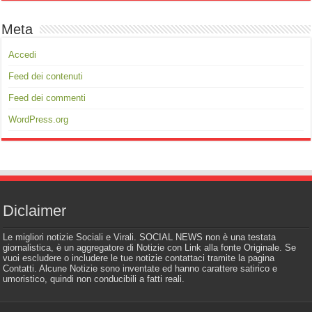
Meta
Accedi
Feed dei contenuti
Feed dei commenti
WordPress.org
Diclaimer
Le migliori notizie Sociali e Virali. SOCIAL NEWS non è una testata
giornalistica, è un aggregatore di Notizie con Link alla fonte Originale. Se
vuoi escludere o includere le tue notizie contattaci tramite la pagina
Contatti. Alcune Notizie sono inventate ed hanno carattere satirico e
umoristico, quindi non conducibili a fatti reali.