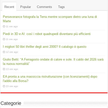
Recent
Popular
Comments
Tags
Perseverance fotografa la Terra mentre scompare dietro una luna di
Marte
11 ore ago
Piedi in 3D e AI: così i robot quadrupedi diventano più efficienti
11 ore ago
I migliori 50 libri thriller degli anni 2000? Il catalogo è questo
12 ore ago
Giulio Betti: “A Ferragosto ondate di calore e sole. Il caldo del 2026 sarà
la nuova normalità”
13 ore ago
EA pronta a una massiccia ristrutturazione (con licenziamenti) dopo
l'addio alla Borsa?
23 ore ago
Categorie