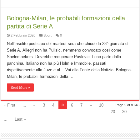
Bologna-Milan, le probabili formazioni della
partita di Serie A
2 Febbraio 2026
Sport
0
Nell’insolito posticipo del martedì sera che chiude la 23^ giornata di
Serie A, Allegri non ha Pulisic, nemmeno convocato così come
Saelemaekers. Dovrebbe recuperare Pavlovic. Leao parte dalla
panchina. Italiano non ha più Holm e Immobile, passati
rispettivamente alla Juve e al… Vai alla Fonte della Notizia: Bologna-
Milan, le probabili formazioni della …
Read More »
5
« First
...
«
3
4
6
7
»
10
Page 5 of 8.646
20
30
...
Last »